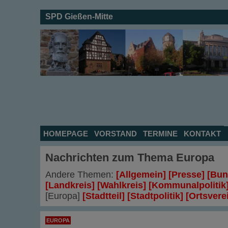
SPD Gießen-Mitte
HOMEPAGE
VORSTAND
TERMINE
KONTAKT
Nachrichten zum Thema
Europa
Andere Themen:
[Allgemein]
[Presse]
[Bun
[Landkreis]
[Wahlkreis]
[Kommunalpolitik
[Europa]
[Stadtteil]
[Stadtpolitik]
[Ortsvere
EUROPA